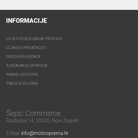
INFORMACIJE
UVJETI POSLOVANJA I PRODAJE
IZJAVA O PRIVATNOSTI
PRIGOVORI KUPACA
RJEŠAVANJE SPOROVA
RASKID UGOVORA
TABLICA VELIČINA
Šepić Commerce
Rastočka 14, 10020, Novi Zagreb
E-Mail:
info@motooprema.hr