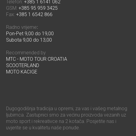
Telefon:
+385 1 6141 062
GSM:
+385 95 959 3425
Fax:
+385 1 6542 866
Radno vrijeme
:
Pon-Pet 9,00 do 19,00
Subota 9,00 do 13,00
Recommended by
MTC - MOTO TOUR CROATIA
SCOOTERLAND
MOTO KACIGE
Dugogodišnja tradicija u opremi, za vas i vašeg metalnog
ljubimca. Zastupnici smo za većinu proizvoda vezanih uz
moto sport i rekreativce na 2 kotača. Posjetite nas i
uvjerite se u kvalitetu naše ponude.