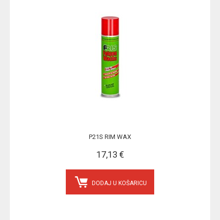
P21S RIM WAX
17,13 €
DODAJ U KOŠARICU