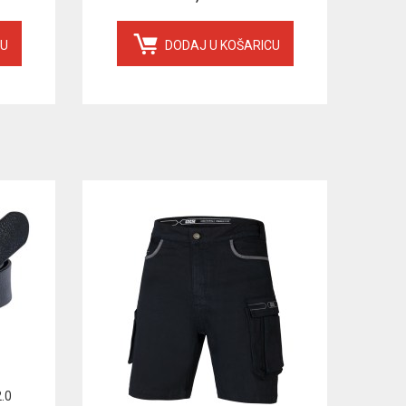
CU
DODAJ U KOŠARICU
.0