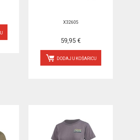
X32605
CU
59,95 €
DODAJ U KOŠARICU