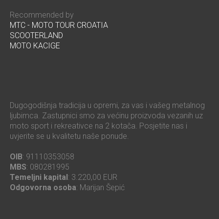
Recommended by
MTC - MOTO TOUR CROATIA
SCOOTERLAND
MOTO KACIGE
Dugogodišnja tradicija u opremi, za vas i vašeg metalnog
ljubimca. Zastupnici smo za većinu proizvoda vezanih uz
moto sport i rekreativce na 2 kotača. Posjetite nas i
uvjerite se u kvalitetu naše ponude.
OIB
: 91110353058
MBS
: 080281995
Temeljni kapital
: 3.220,00 EUR
Odgovorna osoba
: Marijan Šepić