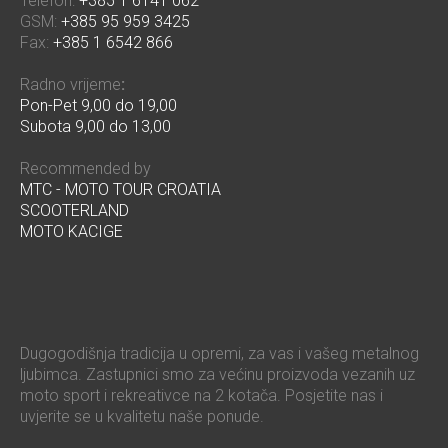
Telefon:
+385 1 6141 062
GSM:
+385 95 959 3425
Fax:
+385 1 6542 866
Radno vrijeme
:
Pon-Pet 9,00 do 19,00
Subota 9,00 do 13,00
Recommended by
MTC - MOTO TOUR CROATIA
SCOOTERLAND
MOTO KACIGE
Dugogodišnja tradicija u opremi, za vas i vašeg metalnog
ljubimca. Zastupnici smo za većinu proizvoda vezanih uz
moto sport i rekreativce na 2 kotača. Posjetite nas i
uvjerite se u kvalitetu naše ponude.