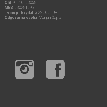
OIB
: 91110353058
MBS
: 080281995
Temeljni kapital
: 3.220,00 EUR
Odgovorna osoba
: Marijan Šepić