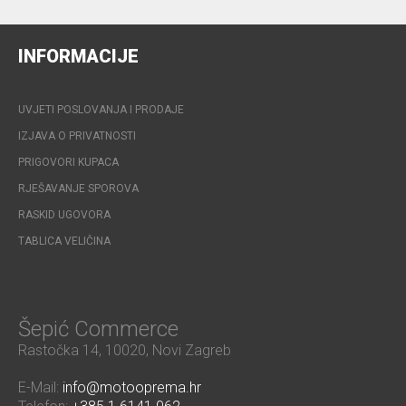
INFORMACIJE
UVJETI POSLOVANJA I PRODAJE
IZJAVA O PRIVATNOSTI
PRIGOVORI KUPACA
RJEŠAVANJE SPOROVA
RASKID UGOVORA
TABLICA VELIČINA
Šepić Commerce
Rastočka 14, 10020, Novi Zagreb
E-Mail:
info@motooprema.hr