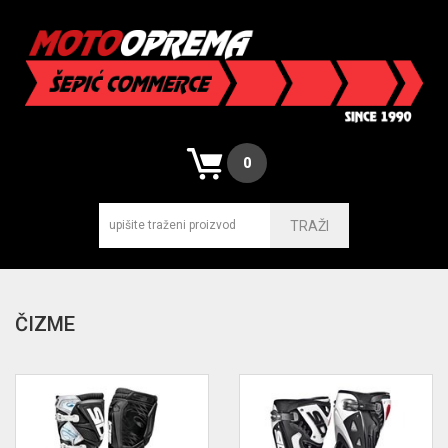
0
TRAŽI
ČIZME