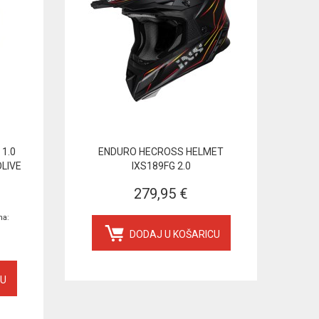
1.0
ENDURO HECROSS HELMET
LIVE
IXS189FG 2.0
279,95 €
na:
DODAJ U KOŠARICU
CU