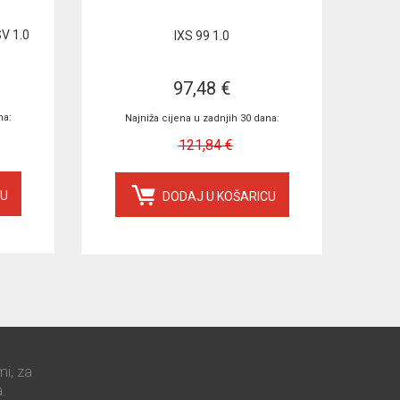
V 1.0
IXS 99 1.0
97,48 €
na:
Najniža cijena u zadnjih 30 dana:
121,84 €
CU
DODAJ U KOŠARICU
mi, za
.