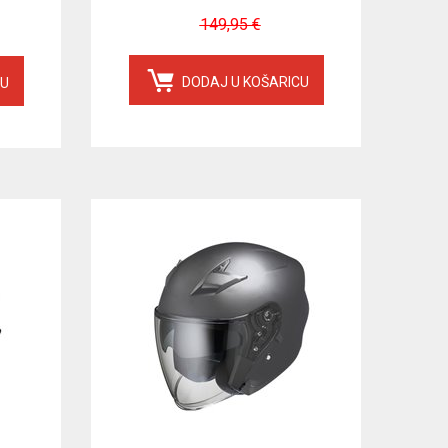
149,95 €
DODAJ U KOŠARICU
CU