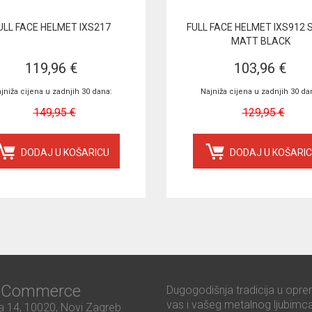
ULL FACE HELMET IXS217
FULL FACE HELMET IXS912 S
MATT BLACK
119,96 €
103,96 €
jniža cijena u zadnjih 30 dana:
Najniža cijena u zadnjih 30 da
149,95 €
129,95 €
DODAJ U KOŠARICU
DODAJ U KOŠARI
ć Commerce
Dugogodišnja tradicija u opre
vas i vašeg metalnog ljubimca
 14, 10020, Novi Zagreb