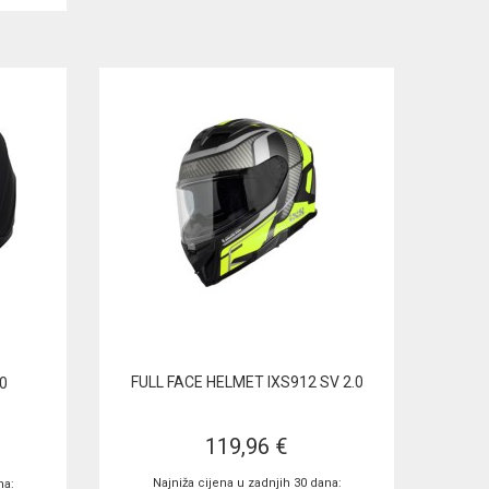
FULL FACE HELMET IXS912 SV 2.0
0
119,96 €
Najniža cijena u zadnjih 30 dana:
na: