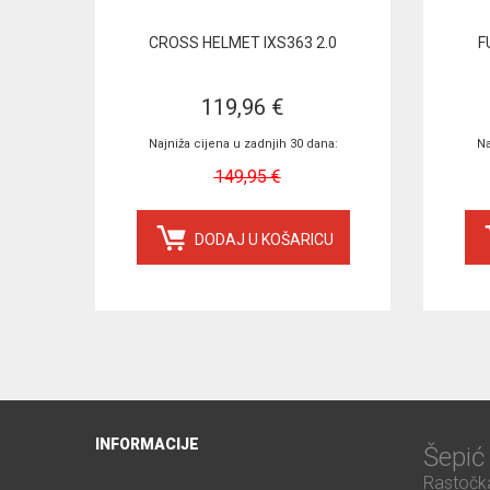
CROSS HELMET IXS363 2.0
F
119,96 €
Najniža cijena u zadnjih 30 dana:
Na
149,95 €
DODAJ U KOŠARICU
INFORMACIJE
Šepi
Rastočka