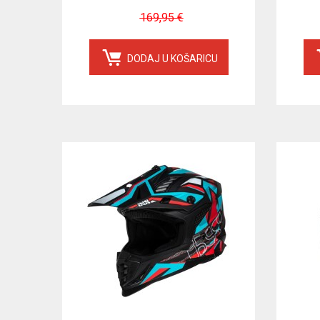
169,95 €
DODAJ U KOŠARICU