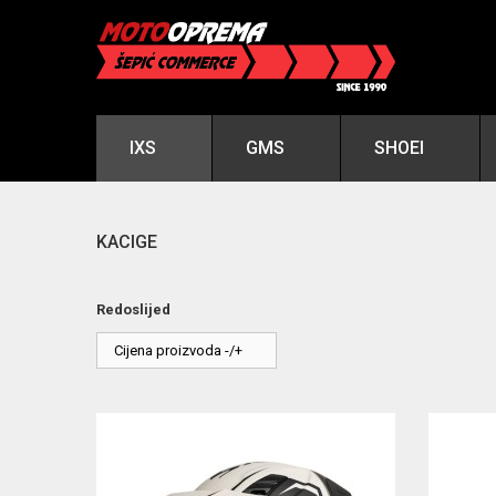
IXS
GMS
SHOEI
KACIGE
Redoslijed
Cijena proizvoda -/+