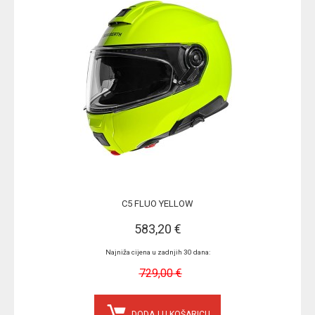
C5 FLUO YELLOW
583,20 €
Najniža cijena u zadnjih 30 dana:
729,00 €
DODAJ U KOŠARICU