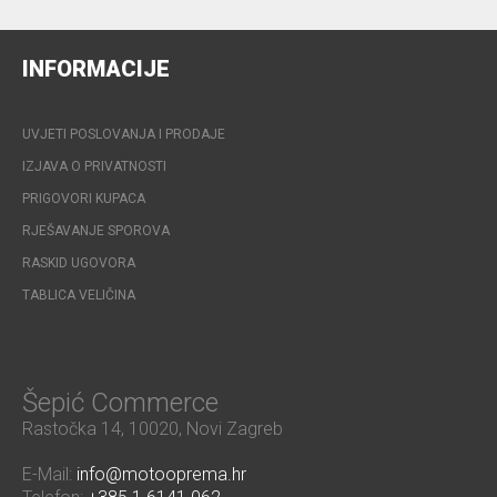
INFORMACIJE
UVJETI POSLOVANJA I PRODAJE
IZJAVA O PRIVATNOSTI
PRIGOVORI KUPACA
RJEŠAVANJE SPOROVA
RASKID UGOVORA
TABLICA VELIČINA
Šepić Commerce
Rastočka 14, 10020, Novi Zagreb
E-Mail:
info@motooprema.hr