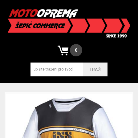
0
TRAŽI