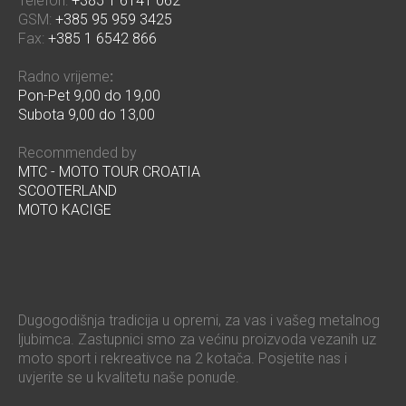
Telefon:
+385 1 6141 062
GSM:
+385 95 959 3425
Fax:
+385 1 6542 866
Radno vrijeme
:
Pon-Pet 9,00 do 19,00
Subota 9,00 do 13,00
Recommended by
MTC - MOTO TOUR CROATIA
SCOOTERLAND
MOTO KACIGE
Dugogodišnja tradicija u opremi, za vas i vašeg metalnog
ljubimca. Zastupnici smo za većinu proizvoda vezanih uz
moto sport i rekreativce na 2 kotača. Posjetite nas i
uvjerite se u kvalitetu naše ponude.