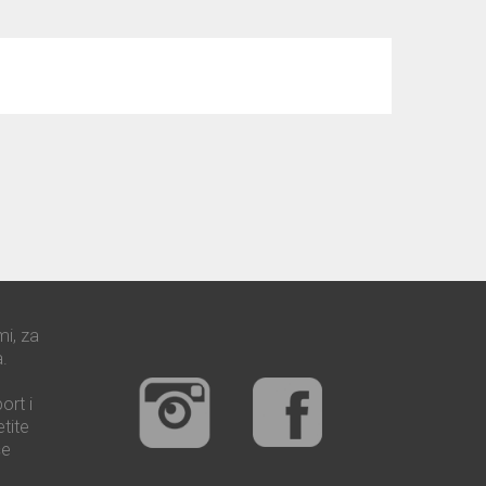
mi, za
.
ort i
tite
še