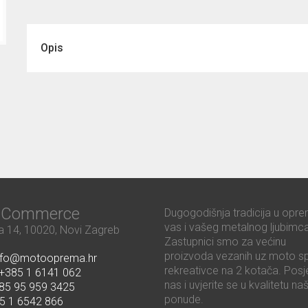
Opis
ć Commerce
Dugogodišnja tradicija u opre
vas i vašeg metalnog ljubimca
 14, 10020, Novi Zagreb
Zastupnici smo za većinu
proizvoda vezanih uz moto sp
nfo@motooprema.hr
rekreativce na 2 kotača. Posje
+385 1 6141 062
nas i uvjerite se u kvalitetu na
85 95 959 3425
ponude.
5 1 6542 866