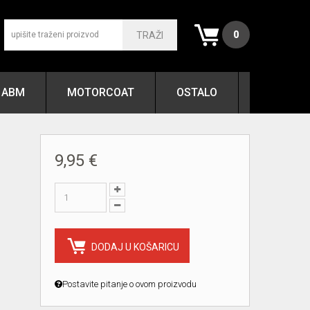
0
TRAŽI
ABM
MOTORCOAT
OSTALO
9,95 €
DODAJ U KOŠARICU
Postavite pitanje o ovom proizvodu