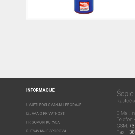
INFORMACIJE
Šepi
Rastočka
UVJETI POSLOVANJA I PRODAJE
E-Mail:
i
IZJAVA O PRIVATNOSTI
Telefon:
PRIGOVORI KUPACA
GSM:
+3
RJEŠAVANJE SPOROVA
Fax:
+38